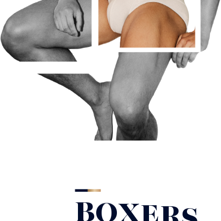
B
O
X
E
R
S