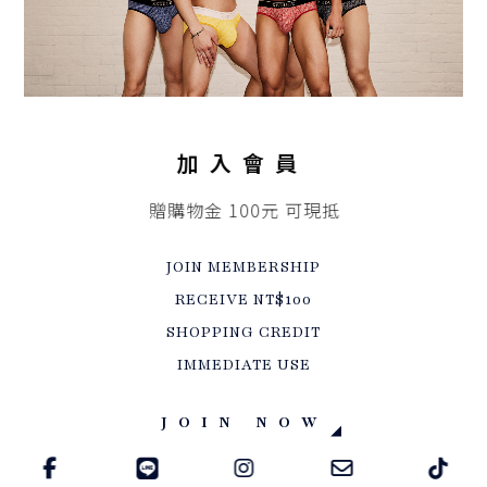
加入會員
贈購物金 100元 可現抵
JOIN MEMBERSHIP
RECEIVE NT$100
SHOPPING CREDIT
IMMEDIATE USE
JOIN NOW