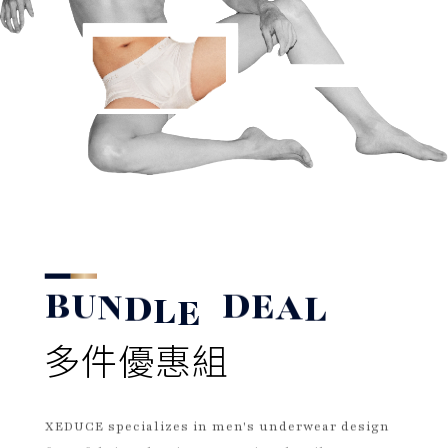
B
U
N
D
L
E
D
E
A
L
多件優惠組
XEDUCE specializes in men's underwear design