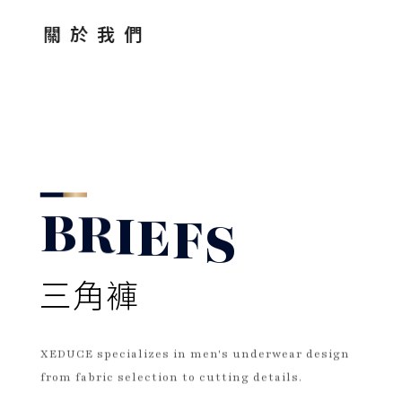
關於我們
B
R
I
E
F
S
三角褲
XEDUCE specializes in men's underwear design
from fabric selection to cutting details.