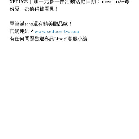
XEDUCE｜加一元多一件活動活動日期：10/22 - 11/22每
份愛，都值得被看見！
單筆滿2990還有精美贈品歐！
官網連結🔗
www.xeduce-tw.com
有任何問題歡迎私訊Line@客服小編